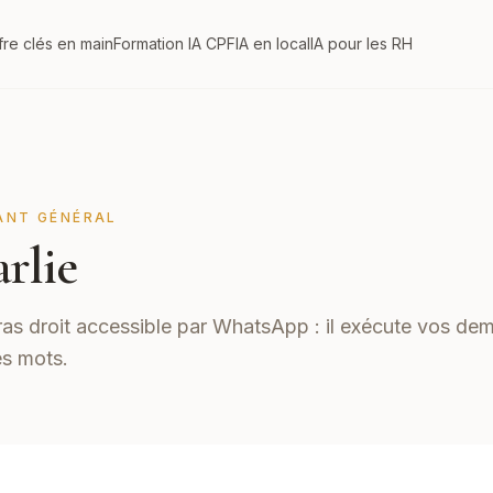
fre clés en main
Formation IA CPF
IA en local
IA pour les RH
ANT GÉNÉRAL
rlie
ras droit accessible par WhatsApp : il exécute vos de
s mots.