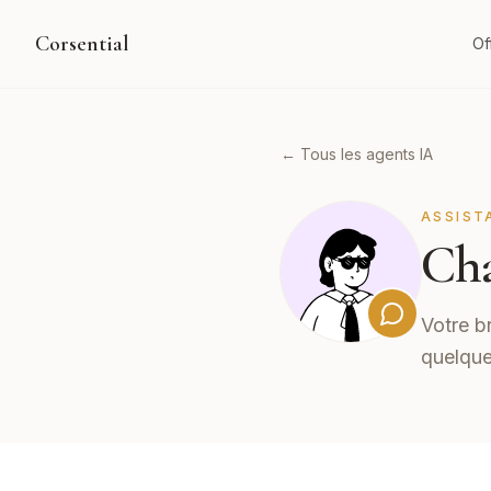
Corsential
Of
← Tous les agents IA
ASSIST
Cha
Votre b
quelque